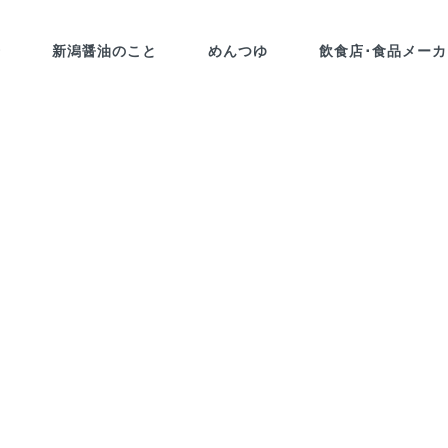
介
新潟醤油のこと
めんつゆ
飲食店･食品メー