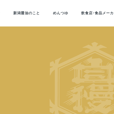
介
新潟醤油のこと
めんつゆ
飲食店･食品メー