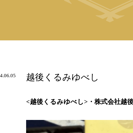
越後くるみゆべし
4.06.05
<
越後くるみゆべし>・株式会社越