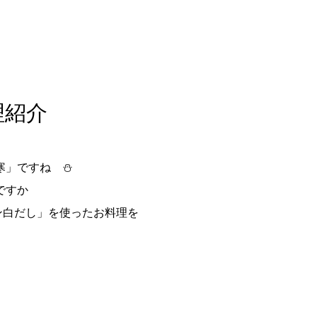
理紹介
寒」ですね ⛄
ですか
ン白だし」を使ったお料理を