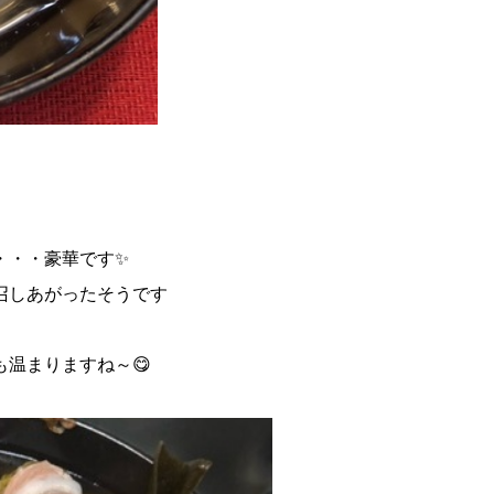
・・・豪華です✨
召しあがったそうです
温まりますね～😋