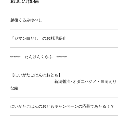
最近の投稿
越後くるみゆべし
「ジマン白だし」のお料理紹介
✏✏✏ たんけんくらぶ ✏✏✏
【にいがたごはんのおとも】
新潟醤油×オダニハジメ・豊岡えり
な編
にいがたごはんのおともキャンペーンの応募であたる！？